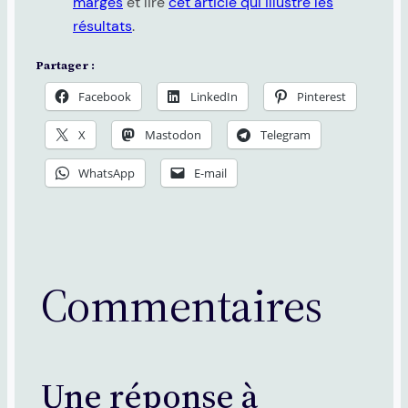
marges
et lire
cet article qui illustre les
résultats
.
Partager :
Facebook
LinkedIn
Pinterest
X
Mastodon
Telegram
WhatsApp
E-mail
Commentaires
Une réponse à