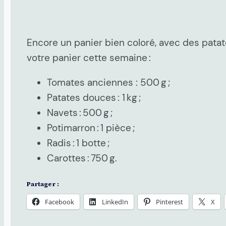
Encore un panier bien coloré, avec des pata
votre panier cette semaine :
Tomates anciennes : 500 g ;
Patates douces : 1 kg ;
Navets : 500 g ;
Potimarron : 1 pièce ;
Radis : 1 botte ;
Carottes : 750 g.
Partager :
Facebook
LinkedIn
Pinterest
X