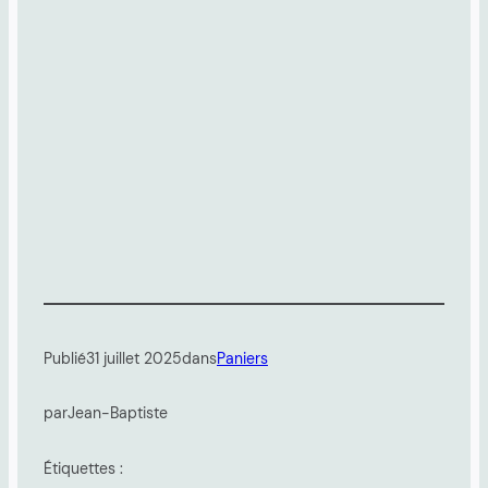
Publié
31 juillet 2025
dans
Paniers
par
Jean-Baptiste
Étiquettes :