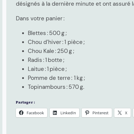
désignés à la dernière minute et ont assuré 
Dans votre panier :
Blettes : 500 g ;
Chou d’hiver : 1 pièce ;
Chou Kale : 250 g ;
Radis : 1 botte ;
Laitue : 1 pièce ;
Pomme de terre : 1 kg ;
Topinambours : 570 g.
Partager :
Facebook
LinkedIn
Pinterest
X