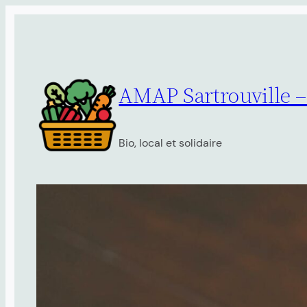
Aller
au
contenu
AMAP Sartrouville 
Bio, local et solidaire